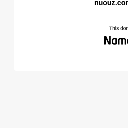
nuouz.co
This do