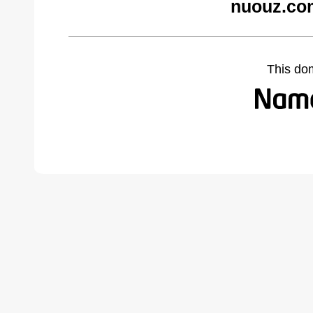
nuouz.co
This do