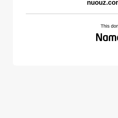
nuouz.co
This do