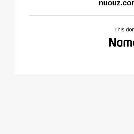
nuouz.co
This do