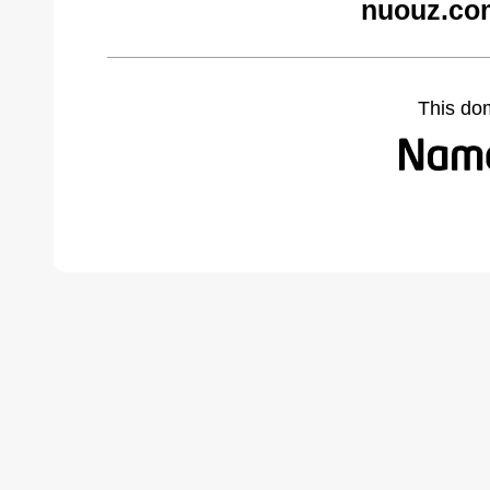
nuouz.co
This do